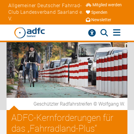
Mitglied werden
Allgemeiner Deutscher Fahrrad-
Club Landesverband Saarland e.
Spenden
V.
Newsletter
Geschützter Radfahrstreifen © Wolfgang W.
ADFC-Kernforderungen für
das „Fahrradland-Plus“