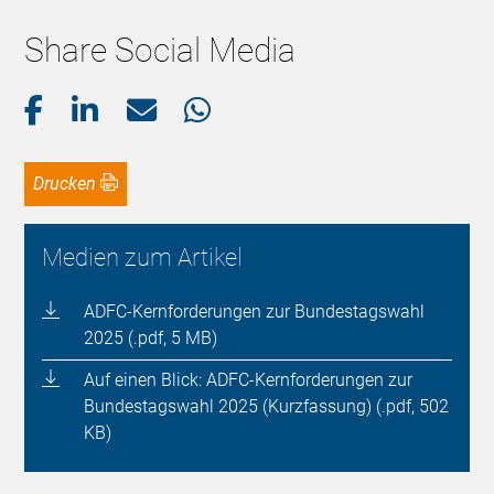
Share Social Media
Drucken
Medien zum Artikel
ADFC-Kernforderungen zur Bundestagswahl
2025 (.pdf, 5 MB)
Auf einen Blick: ADFC-Kernforderungen zur
Bundestagswahl 2025 (Kurzfassung) (.pdf, 502
KB)