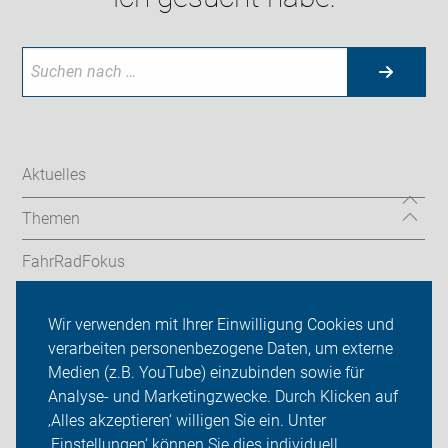
Aktuelles
Themen
FahrRadFokus
radfahrschule-provelo
Wir verwenden mit Ihrer Einwilligung Cookies und
verarbeiten personenbezogene Daten, um externe
Service-Angebote
Medien (z.B. YouTube) einzubinden sowie für
Analyse- und Marketingzwecke. Durch Klicken auf
ADFC Saarland
‚Alles akzeptieren‘ willigen Sie ein. Unter
Sei dabei
‚Einstellungen‘ können Sie dies individuell