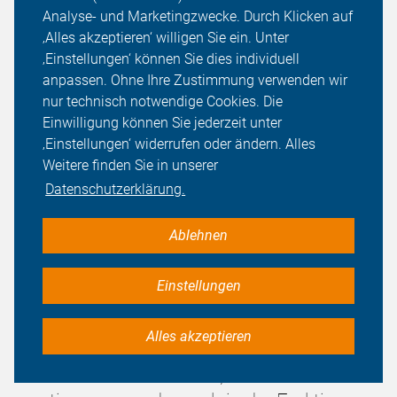
Analyse- und Marketingzwecke. Durch Klicken auf
eine klare Führung für den Radverkehr vorsieht sowie
‚Alles akzeptieren‘ willigen Sie ein. Unter
gute Sichtbeziehungen herstellt. In der Diskussion wurde
‚Einstellungen‘ können Sie dies individuell
klar: Die CDU lehnt das ab und die Fraktion FW/FDP
anpassen. Ohne Ihre Zustimmung verwenden wir
meldete Zweifel an. Die Verwaltung sah sich gezwungen,
nur technisch notwendige Cookies. Die
die Entscheidung zu vertagen, um eine Ablehnung zu
Einwilligung können Sie jederzeit unter
vermeiden.
‚Einstellungen‘ widerrufen oder ändern. Alles
Weitere finden Sie in unserer
Die Fraktion L.E. Bürger/DiB schrieb dazu im Amtsblatt
Datenschutzerklärung.
vom 11. April 2025:
… Unsere Fraktion war von dieser Lösung
Ablehnen
überzeugt, im Technischen Ausschuss am
vergangenen Dienstag hätte unser
Einstellungen
Fraktionsvorsitzender Jürger Kemmner
zugestimmt - wenn es zu einer
Alles akzeptieren
Abstimmung gekommen wäre. … Die CDU
hatte klar kommuniziert, dass sie nicht