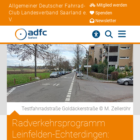
Mitglied werden
Allgemeiner Deutscher Fahrrad-
Club Landesverband Saarland e.
Spenden
V.
Newsletter
Testfahrradstraße Goldäckerstraße © M. Zelleröhr
Radverkehrsprogramm
Leinfelden-Echterdingen: