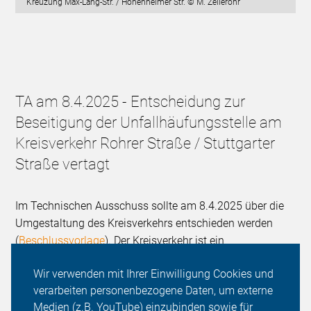
Kreuzung Max-Lang-Str. / Hohenheimer Str. © M. Zelleröhr
TA am 8.4.2025 - Entscheidung zur
Beseitigung der Unfallhäufungsstelle am
Kreisverkehr Rohrer Straße / Stuttgarter
Straße vertagt
Im Technischen Ausschuss sollte am 8.4.2025 über die
Umgestaltung des Kreisverkehrs entschieden werden
(
Beschlussvorlage
). Der Kreisverkehr ist ein
Unfallschwerpunkt. Die Verwaltung schlug eine
Wir verwenden mit Ihrer Einwilligung Cookies und
Umgestaltung nach einer Musterlösung des
verarbeiten personenbezogene Daten, um externe
Verkehrministeriums BW vor. Es handelt sich um eine
Medien (z.B. YouTube) einzubinden sowie für
Lösung mit relativ wenig baulichem Aufwand, die aber