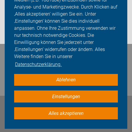
ADFC Saarland
Analyse- und Marketingzwecke. Durch Klicken auf
‚Alles akzeptieren‘ willigen Sie ein. Unter
Sei dabei
‚Einstellungen‘ können Sie dies individuell
anpassen. Ohne Ihre Zustimmung verwenden wir
Login
nur technisch notwendige Cookies. Die
Einwilligung können Sie jederzeit unter
‚Einstellungen‘ widerrufen oder ändern. Alles
Bleiben Sie in Kontakt
Weitere finden Sie in unserer
Datenschutzerklärung.
Ablehnen
Einstellungen
Impressum
Datenschutz
Cookie-Einstellungen
Alles akzeptieren