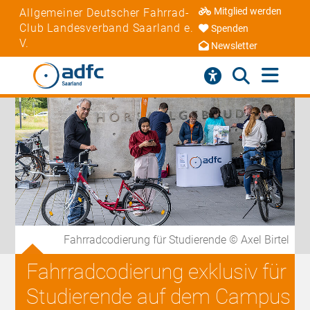
Mitglied werden
Allgemeiner Deutscher Fahrrad-
Club Landesverband Saarland e.
Spenden
V.
Newsletter
Fahrradcodierung für Studierende © Axel Birtel
Fahrradcodierung exklusiv für
Studierende auf dem Campus