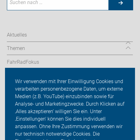
Aktuelles
Themen
FahrRadFokus
radfahrschule-provelo
Wir verwenden mit Ihrer Einwilligung Cookies und
verarbeiten personenbezogene Daten, um externe
Service-Angebote
Medien (z.B. YouTube) einzubinden sowie für
Analyse- und Marketingzwecke. Durch Klicken auf
ADFC Saarland
‚Alles akzeptieren‘ willigen Sie ein. Unter
Sei dabei
‚Einstellungen‘ können Sie dies individuell
anpassen. Ohne Ihre Zustimmung verwenden wir
Login
nur technisch notwendige Cookies. Die